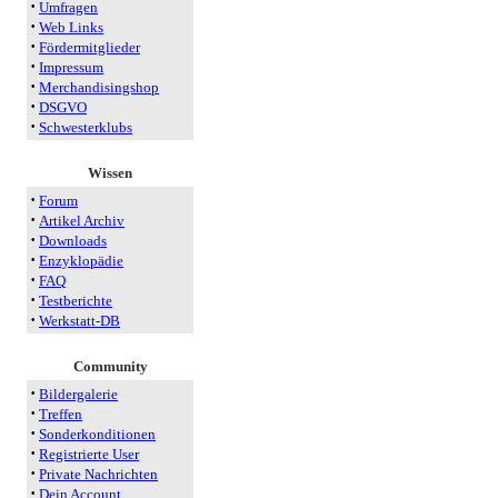
·
Umfragen
·
Web Links
·
Fördermitglieder
·
Impressum
·
Merchandisingshop
·
DSGVO
·
Schwesterklubs
Wissen
·
Forum
·
Artikel Archiv
·
Downloads
·
Enzyklopädie
·
FAQ
·
Testberichte
·
Werkstatt-DB
Community
·
Bildergalerie
·
Treffen
·
Sonderkonditionen
·
Registrierte User
·
Private Nachrichten
·
Dein Account