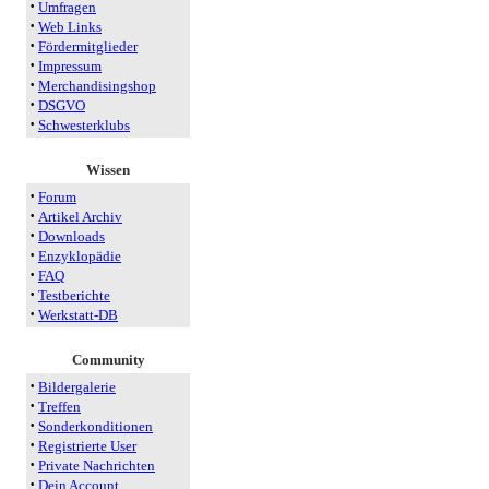
·
Umfragen
·
Web Links
·
Fördermitglieder
·
Impressum
·
Merchandisingshop
·
DSGVO
·
Schwesterklubs
Wissen
·
Forum
·
Artikel Archiv
·
Downloads
·
Enzyklopädie
·
FAQ
·
Testberichte
·
Werkstatt-DB
Community
·
Bildergalerie
·
Treffen
·
Sonderkonditionen
·
Registrierte User
·
Private Nachrichten
·
Dein Account