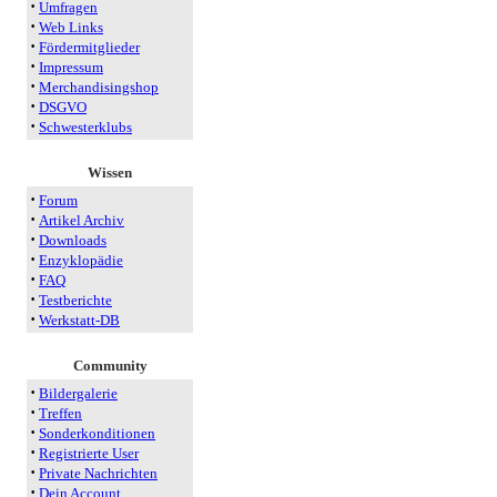
·
Umfragen
·
Web Links
·
Fördermitglieder
·
Impressum
·
Merchandisingshop
·
DSGVO
·
Schwesterklubs
Wissen
·
Forum
·
Artikel Archiv
·
Downloads
·
Enzyklopädie
·
FAQ
·
Testberichte
·
Werkstatt-DB
Community
·
Bildergalerie
·
Treffen
·
Sonderkonditionen
·
Registrierte User
·
Private Nachrichten
·
Dein Account